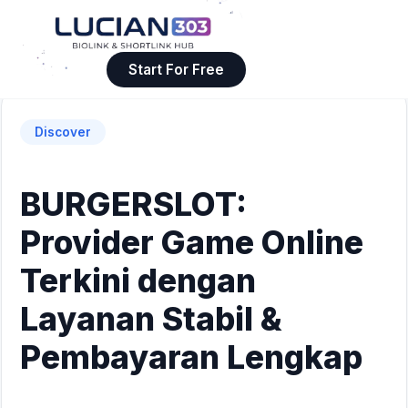
Start For Free
Discover
BURGERSLOT:
Provider Game Online
Terkini dengan
Layanan Stabil &
Pembayaran Lengkap