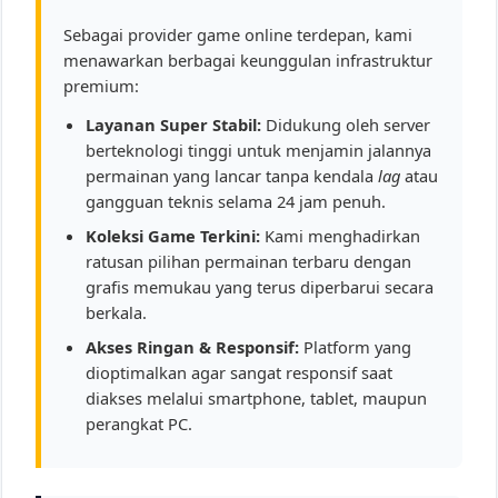
Sebagai provider game online terdepan, kami
menawarkan berbagai keunggulan infrastruktur
premium:
Layanan Super Stabil:
Didukung oleh server
berteknologi tinggi untuk menjamin jalannya
permainan yang lancar tanpa kendala
lag
atau
gangguan teknis selama 24 jam penuh.
Koleksi Game Terkini:
Kami menghadirkan
ratusan pilihan permainan terbaru dengan
grafis memukau yang terus diperbarui secara
berkala.
Akses Ringan & Responsif:
Platform yang
dioptimalkan agar sangat responsif saat
diakses melalui smartphone, tablet, maupun
perangkat PC.