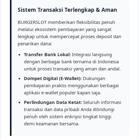
Sistem Transaksi Terlengkap & Aman
BURGERSLOT memberikan fleksibilitas penuh
melalui ekosistem pembayaran yang sangat
lengkap untuk mempercepat proses deposit dan
penarikan dana:
Transfer Bank Lokal:
Integrasi langsung
dengan berbagai bank ternama di Indonesia
untuk proses transaksi yang aman dan andal.
Dompet Digital (E-Wallet):
Dukungan
pembayaran praktis menggunakan berbagai
aplikasi e-wallet populer kapan saja.
Perlindungan Data Ketat:
Seluruh informasi
transaksi dan data pribadi Anda dilindungi
penuh oleh sistem enkripsi tingkat tinggi
demi keamanan bersama.